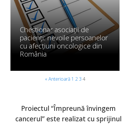
Chestionar asociații de
pacienți: nevoile persoanelor
cu afecțiuni oncologice din
România
« Anterioară
1
2
3
4
Proiectul “Împreună învingem
cancerul” este realizat cu sprijinul