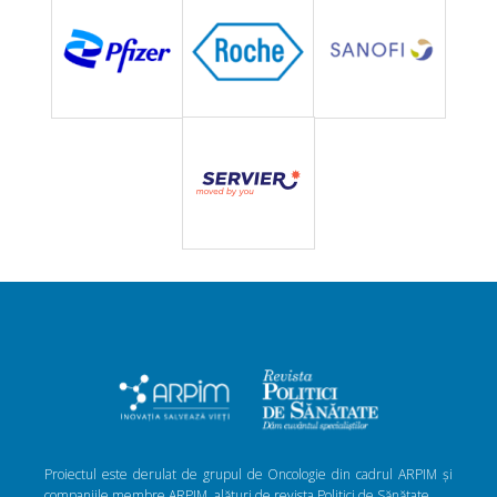
Proiectul este derulat de grupul de Oncologie din cadrul ARPIM și
companiile membre ARPIM, alături de revista Politici de Sănătate