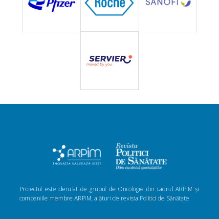
Proiectul este derulat de grupul de Oncologie din cadrul ARPIM și
companiile membre ARPIM, alături de revista Politici de Sănătate