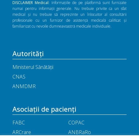
DISCLAIMER Medical:
Informațiile de pe platformă sunt furnizate
numai pentru informații generale. Nu trebuie privite ca un sfat
medical și nu trebuie să reprezinte un înlocuitor al consultării
profesionale cu un furnizor de asistență medicală calificat și
familiarizat cu nevoile dumneavoastră medicale individuale.
Autorități
Ministerul Sănătății
CNAS
ANMDMR
Asociații de pacienți
FABC
COPAC
ARCrare
ANBRaRo