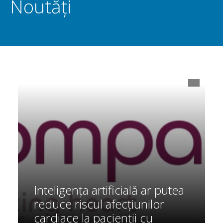
Noutăți
Inteligența artificială ar putea
reduce riscul afecțiunilor
cardiace la pacienții cu