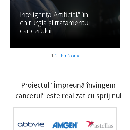
Inteligența Artificială în
chirurgia și tratamentul
cancerului
1
2
Următor »
Proiectul “Împreună învingem
cancerul” este realizat cu sprijinul