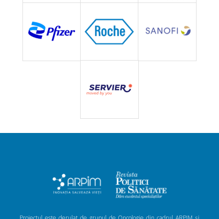
Proiectul este derulat de grupul de Oncologie din cadrul ARPIM și