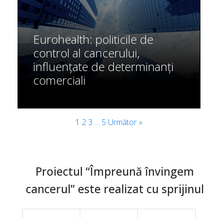
Eurohealth: politicile de
control al cancerului,
influențate de determinanți
comerciali
1
2
3
…
5
Următor »
Proiectul “Împreună învingem
cancerul” este realizat cu sprijinul