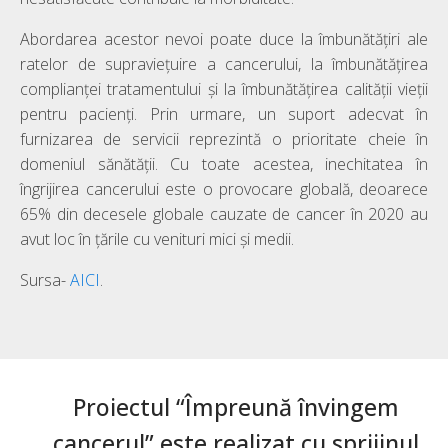
Abordarea acestor nevoi poate duce la îmbunătățiri ale
ratelor de supraviețuire a cancerului, la îmbunătățirea
complianței tratamentului și la îmbunătățirea calității vieții
pentru pacienți. Prin urmare, un suport adecvat în
furnizarea de servicii reprezintă o prioritate cheie în
domeniul sănătății. Cu toate acestea, inechitatea în
îngrijirea cancerului este o provocare globală, deoarece
65% din decesele globale cauzate de cancer în 2020 au
avut loc în țările cu venituri mici și medii.
Sursa-
AICI
.
Proiectul “Împreună învingem
cancerul” este realizat cu sprijinul