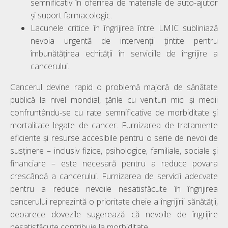
semnificativ în oferirea de materiale de auto-ajutor
și suport farmacologic.
Lacunele critice în îngrijirea între LMIC subliniază
nevoia urgentă de intervenții țintite pentru
îmbunătățirea echității în serviciile de îngrijire a
cancerului.
Cancerul devine rapid o problemă majoră de sănătate
publică la nivel mondial, țările cu venituri mici și medii
confruntându-se cu rate semnificative de morbiditate și
mortalitate legate de cancer. Furnizarea de tratamente
eficiente și resurse accesibile pentru o serie de nevoi de
susținere – inclusiv fizice, psihologice, familiale, sociale și
financiare – este necesară pentru a reduce povara
crescândă a cancerului. Furnizarea de servicii adecvate
pentru a reduce nevoile nesatisfăcute în îngrijirea
cancerului reprezintă o prioritate cheie a îngrijirii sănătății,
deoarece dovezile sugerează că nevoile de îngrijire
nesatisfăcute contribuie la morbiditate.