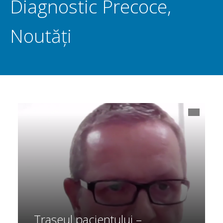
Diagnostic Precoce
,
Noutăți
Traseul pacientului –