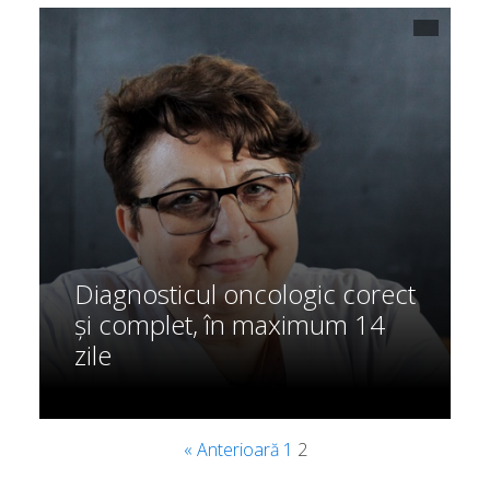
Diagnosticul oncologic corect
și complet, în maximum 14
zile
« Anterioară
1
2