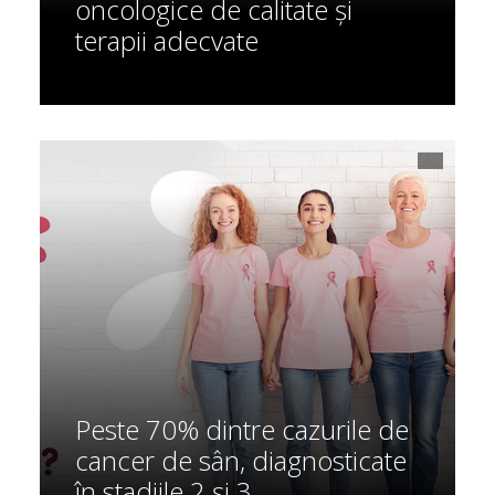
oncologice de calitate și
terapii adecvate
Peste 70% dintre cazurile de
cancer de sân, diagnosticate
în stadiile 2 și 3