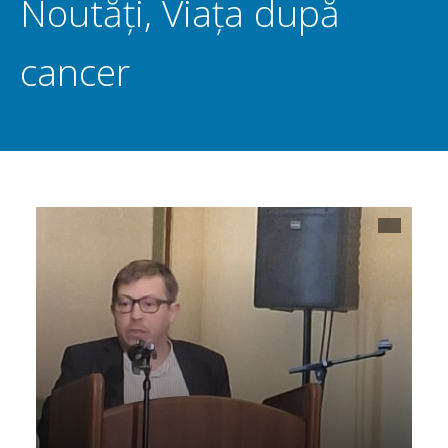
Noutăți
,
Viața după
cancer