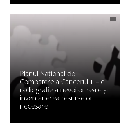
Planul Național de
Combatere a Cancerului – o
radiografie a nevoilor reale și
inventarierea resurselor
necesare