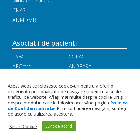
Ministerul Sănătății
CNAS
ANMDMR
Asociații de pacienți
FABC
COPAC
ARCrare
ANBRaRo
M.A.M.E
ASPLA
ANHR
ARIL
Acest website folosește cookie-uri pentru a oferi o
experiență personalizată de navigare și pentru a analiza
APOR
Little People
traficul pe website. Aflați mai multe despre cookie-uri și
despre modul în care le folosim accesând pagina
Politica
de Confidentialitate
. Prin continuarea navigării, sunteți
Termeni
Toate drepturile rezervate - Asociația
de acord cu utilizarea acestora.
Politica de
și
Română a Producătorilor Internaționali de
confidențialitate
condiții
Medicamente
Setari Cookie
Sunt de acord