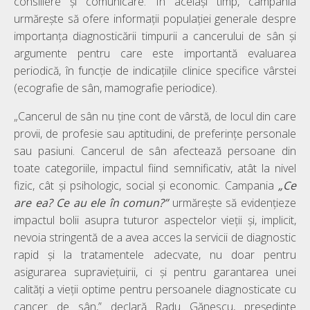
consiliere și comunicare. În același timp, campania
urmărește să ofere informații populației generale despre
importanța diagnosticării timpurii a cancerului de sân și
argumente pentru care este importantă evaluarea
periodică, în funcție de indicațiile clinice specifice vârstei
(ecografie de sân, mamografie periodice).
„Cancerul de sân nu ține cont de vârstă, de locul din care
provii, de profesie sau aptitudini, de preferințe personale
sau pasiuni. Cancerul de sân afectează persoane din
toate categoriile, impactul fiind semnificativ, atât la nivel
fizic, cât și psihologic, social și economic. Campania
„Ce
are ea? Ce au ele în comun?”
urmărește să evidențieze
impactul bolii asupra tuturor aspectelor vieții și, implicit,
nevoia stringentă de a avea acces la servicii de diagnostic
rapid și la tratamentele adecvate, nu doar pentru
asigurarea supraviețuirii, ci și pentru garantarea unei
calități a vieții optime pentru persoanele diagnosticate cu
cancer de sân,” declară Radu Gănescu, președinte