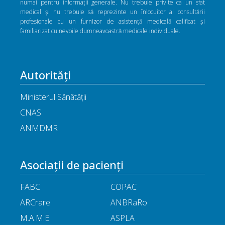
numai pentru informații generale. Nu trebuie privite ca un sfat
medical și nu trebuie să reprezinte un înlocuitor al consultării
profesionale cu un furnizor de asistență medicală calificat și
familiarizat cu nevoile dumneavoastră medicale individuale.
Autorități
Ministerul Sănătății
CNAS
ANMDMR
Asociații de pacienți
FABC
COPAC
ARCrare
ANBRaRo
M.A.M.E
ASPLA