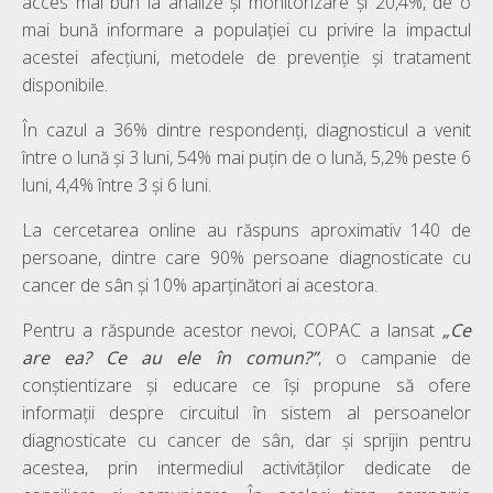
acces mai bun la analize și monitorizare și 20,4%, de o
mai bună informare a populației cu privire la impactul
acestei afecțiuni, metodele de prevenție și tratament
disponibile.
În cazul a 36% dintre respondenți, diagnosticul a venit
între o lună și 3 luni, 54% mai puțin de o lună, 5,2% peste 6
luni, 4,4% între 3 și 6 luni.
La cercetarea online au răspuns aproximativ 140 de
persoane, dintre care 90% persoane diagnosticate cu
cancer de sân și 10% aparținători ai acestora.
Pentru a răspunde acestor nevoi, COPAC a lansat
„Ce
are ea? Ce au ele în comun?”
, o campanie de
conștientizare și educare ce își propune să ofere
informații despre circuitul în sistem al persoanelor
diagnosticate cu cancer de sân, dar și sprijin pentru
acestea, prin intermediul activităților dedicate de