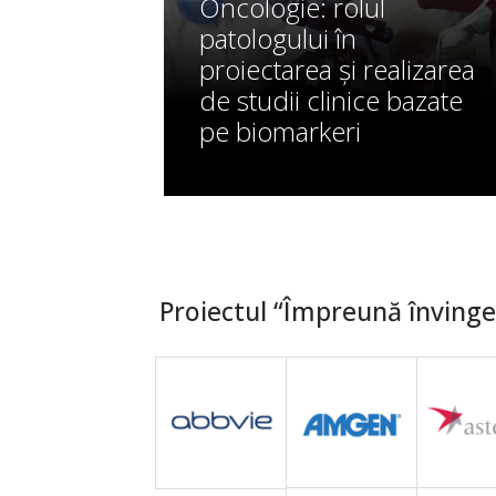
Oncologie: rolul
patologului în
proiectarea și realizarea
de studii clinice bazate
pe biomarkeri
Proiectul “Împreună învingem