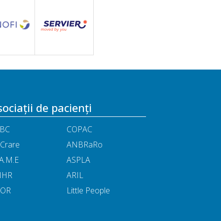
ociații de pacienți
BC
COPAC
Crare
ANBRaRo
A.M.E
ASPLA
NHR
ARIL
POR
Little People