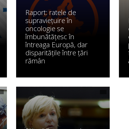
Raport: ratele de
supraviețuire în
oncologie se
îmbunătățesc în
întreaga Europă, dar
disparitățile între țări
rămân