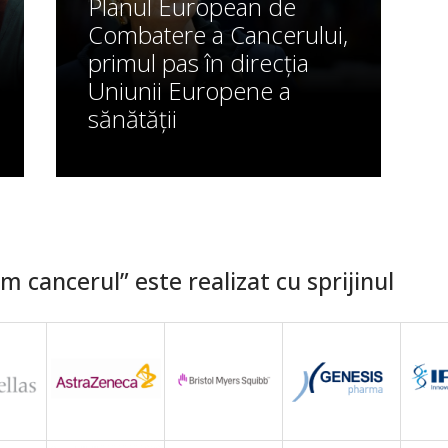
Planul European de
Combatere a Cancerului,
primul pas în direcția
Uniunii Europene a
sănătății
 cancerul” este realizat cu sprijinul