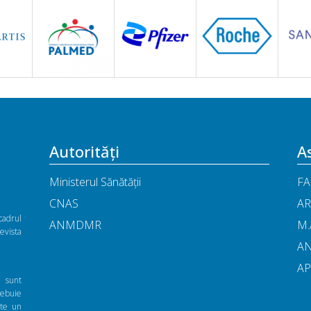
Autorități
As
Ministerul Sănătății
FA
CNAS
AR
cadrul
ANMDMR
M.
vista
A
A
ă sunt
rebuie
nte un