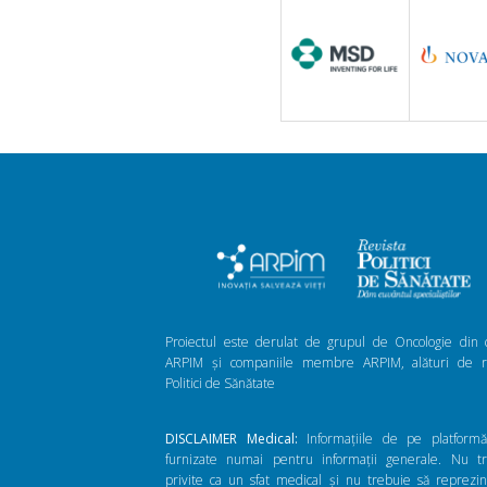
Proiectul este derulat de grupul de Oncologie din 
ARPIM și companiile membre ARPIM, alături de re
Politici de Sănătate
DISCLAIMER Medical:
Informațiile de pe platform
furnizate numai pentru informații generale. Nu t
privite ca un sfat medical și nu trebuie să reprezi