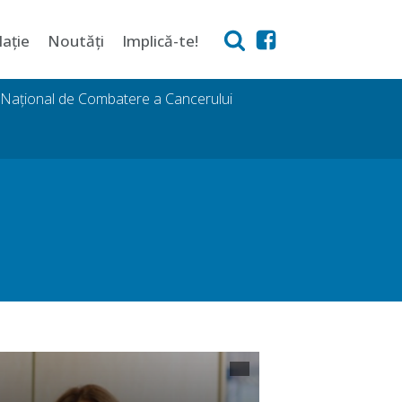
lație
Noutăți
Implică-te!
i Național de Combatere a Cancerului