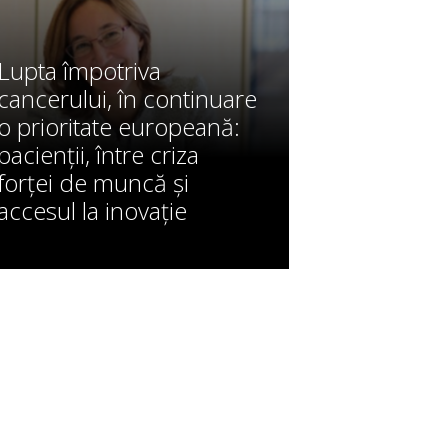
Lupta împotriva
cancerului, în continuare
o prioritate europeană:
pacienții, între criza
forței de muncă și
accesul la inovație