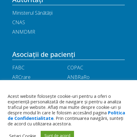
Ministerul Sănătății
CNAS
ANMDMR
Asociații de pacienți
FABC
COPAC
ARCrare
ANBRaRo
M.A.M.E
ASPLA
ANHR
ARIL
Acest website folosește cookie-uri pentru a oferi o
experiență personalizată de navigare și pentru a analiza
APOR
Little People
traficul pe website. Aflați mai multe despre cookie-uri și
despre modul în care le folosim accesând pagina
Politica
de Confidentialitate
. Prin continuarea navigării, sunteți
Termeni
Toate drepturile rezervate - Asociația
de acord cu utilizarea acestora.
Politica de
și
Română a Producătorilor Internaționali de
confidențialitate
condiții
Medicamente
Setari Cookie
Sunt de acord