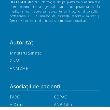
DISCLAIMER Medical:
Informațiile de pe platformă sunt furnizate
numai pentru informații generale. Nu trebuie privite ca un sfat
medical și nu trebuie să reprezinte un înlocuitor al consultării
profesionale cu un furnizor de asistență medicală calificat și
familiarizat cu nevoile dumneavoastră medicale individuale.
Autorități
Ministerul Sănătății
CNAS
ANMDMR
Asociații de pacienți
FABC
COPAC
ARCrare
ANBRaRo