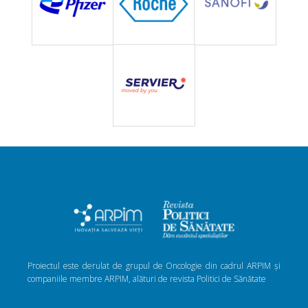
Proiectul este derulat de grupul de Oncologie din cadrul ARPIM și
companiile membre ARPIM, alături de revista Politici de Sănătate