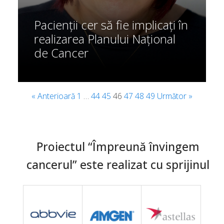
Pacienții cer să fie implicați în
realizarea Planului Național
de Cancer
« Anterioară
1
…
44
45
46
47
48
49
Următor »
Proiectul “Împreună învingem
cancerul” este realizat cu sprijinul