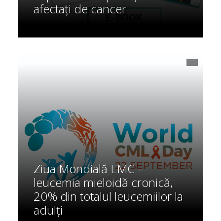
afectați de cancer
Ziua Mondială LMC –
leucemia mieloidă cronică,
20% din totalul leucemiilor la
adulți