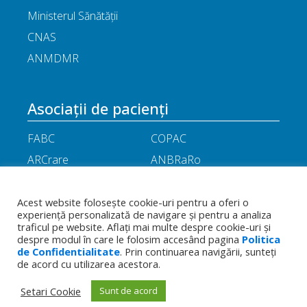
Ministerul Sănătății
CNAS
ANMDMR
Asociații de pacienți
FABC
COPAC
ARCrare
ANBRaRo
M.A.M.E
ASPLA
ANHR
ARIL
Acest website folosește cookie-uri pentru a oferi o
experiență personalizată de navigare și pentru a analiza
APOR
Little People
traficul pe website. Aflați mai multe despre cookie-uri și
despre modul în care le folosim accesând pagina
Politica
de Confidentialitate
. Prin continuarea navigării, sunteți
Termeni
Toate drepturile rezervate - Asociația
de acord cu utilizarea acestora.
Politica de
și
Română a Producătorilor Internaționali de
confidențialitate
condiții
Medicamente
Setari Cookie
Sunt de acord