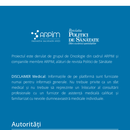
Proiectul este derulat de grupul de Oncologie din cadrul ARPIM și
companiile membre ARPIM, alături de revista Politici de Sănătate
DISCLAIMER Medical:
Informațiile de pe platformă sunt furnizate
numai pentru informații generale. Nu trebuie privite ca un sfat
medical și nu trebuie să reprezinte un înlocuitor al consultării
profesionale cu un furnizor de asistență medicală calificat și
familiarizat cu nevoile dumneavoastră medicale individuale.
Autorități