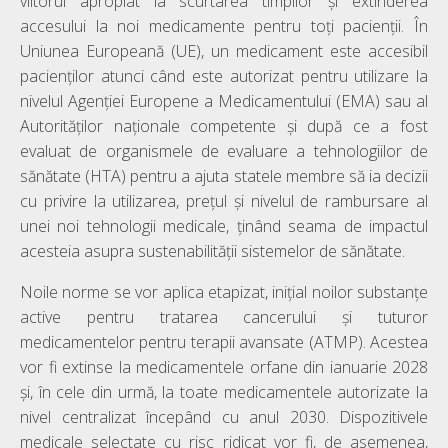
viitorul apropiat la scurtarea timpilor și extinderea
accesului la noi medicamente pentru toți pacienții. În
Uniunea Europeană (UE), un medicament este accesibil
pacienților atunci când este autorizat pentru utilizare la
nivelul Agenției Europene a Medicamentului (EMA) sau al
Autorităților naționale competente și după ce a fost
evaluat de organismele de evaluare a tehnologiilor de
sănătate (HTA) pentru a ajuta statele membre să ia decizii
cu privire la utilizarea, prețul și nivelul de rambursare al
unei noi tehnologii medicale, ținând seama de impactul
acesteia asupra sustenabilității sistemelor de sănătate.
Noile norme se vor aplica etapizat, inițial noilor substanțe
active pentru tratarea cancerului și tuturor
medicamentelor pentru terapii avansate (ATMP). Acestea
vor fi extinse la medicamentele orfane din ianuarie 2028
și, în cele din urmă, la toate medicamentele autorizate la
nivel centralizat începând cu anul 2030. Dispozitivele
medicale selectate cu risc ridicat vor fi, de asemenea,