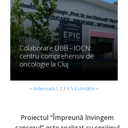
Colaborare UBB - IOCN:
centru comprehensiv de
oncologie la Cluj
« Anterioară
1
2
3
4
5
6
Următor »
Proiectul “Împreună învingem
cancerul” este realizat cu sprijinul