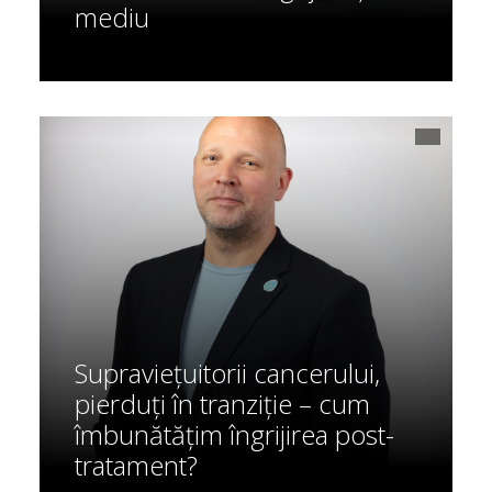
mediu
Supraviețuitorii cancerului,
pierduți în tranziție – cum
îmbunătățim îngrijirea post-
tratament?