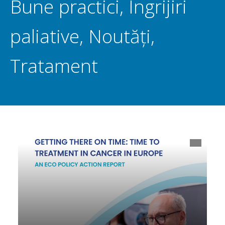
Bune practici
,
Îngrijiri
paliative
,
Noutăți
,
Tratament