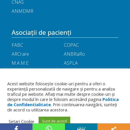
CNAS
ANMDMR
Asociații de pacienți
FABC
COPAC
ARCrare
ANBRaRo
M.A.M.E
ASPLA
ANHR
ARIL
APOR
Little People
Acest website folosește cookie-uri pentru a oferi o
experiență personalizată de navigare și pentru a analiza
traficul pe website. Aflați mai multe despre cookie-uri și
Termeni
Toate drepturile rezervate - Asociația
Politica de
despre modul în care le folosim accesând pagina
Politica
și
Română a Producătorilor Internaționali de
de Confidentialitate
confidențialitate
. Prin continuarea navigării, sunteți
condiții
Medicamente
de acord cu utilizarea acestora.
Setari Cookie
Sunt de acord