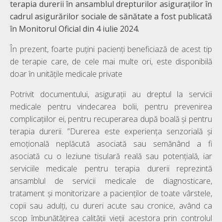
terapia durerii în ansamblul drepturilor asiguraţilor în
cadrul asigurărilor sociale de sănătate a fost publicată
în Monitorul Oficial din 4 iulie 2024.
În prezent, foarte puțini pacienți beneficiază de acest tip
de terapie care, de cele mai multe ori, este disponibilă
doar în unitățile medicale private
Potrivit documentului, asigurații au dreptul la servicii
medicale pentru vindecarea bolii, pentru prevenirea
complicațiilor ei, pentru recuperarea după boală și pentru
terapia durerii. ”Durerea este experiența senzorială și
emoțională neplăcută asociată sau semănând a fi
asociată cu o leziune tisulară reală sau potențială, iar
serviciile medicale pentru terapia durerii reprezintă
ansamblul de servicii medicale de diagnosticare,
tratament și monitorizare a pacienților de toate vârstele,
copii sau adulți, cu dureri acute sau cronice, având ca
scop îmbunătățirea calității vieții acestora prin controlul