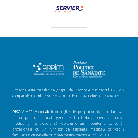
Proiectul este derulat de grupul de Oncologie din cadrul ARPIM și
companiile membre ARPIM, alături de revista Politici de Sănătate
DISCLAIMER Medical:
Informațiile de pe platformă sunt furnizate
numai pentru informații generale. Nu trebuie privite ca un sfat
medical și nu trebuie să reprezinte un înlocuitor al consultării
profesionale cu un furnizor de asistență medicală calificat și
familiarizat cu nevoile dumneavoastră medicale individuale.