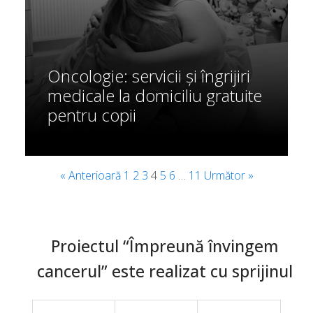
Oncologie: servicii și îngrijiri
medicale la domiciliu gratuite
pentru copii
« Anterioară
1
2
3
4
5
6
…
11
Următor »
Proiectul “Împreună învingem
cancerul” este realizat cu sprijinul