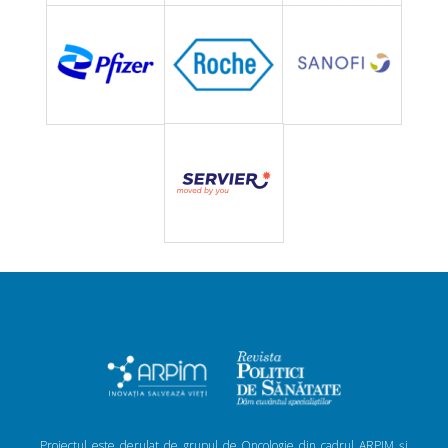
Proiectul este derulat de grupul de Oncologie din cadrul ARPIM și