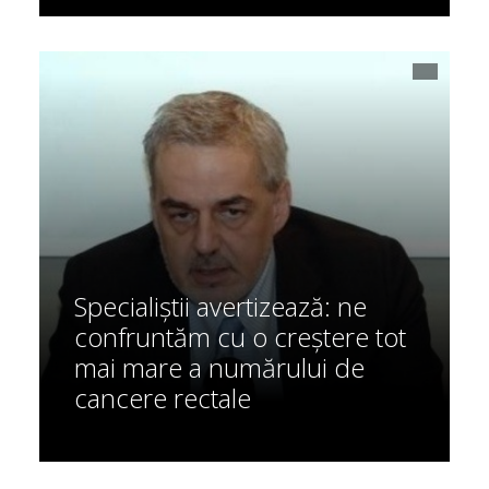
Specialiștii avertizează: ne
confruntăm cu o creștere tot
mai mare a numărului de
cancere rectale