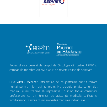
Proiectul este derulat de grupul de Oncologie din cadrul ARPIM și
companiile membre ARPIM, alături de revista Politici de Sănătate
DISCLAIMER Medical:
Informațiile de pe platformă sunt furnizate
numai pentru informații generale. Nu trebuie privite ca un sfat
medical și nu trebuie să reprezinte un înlocuitor al consultării
profesionale cu un furnizor de asistență medicală calificat și
familiarizat cu nevoile dumneavoastră medicale individuale.