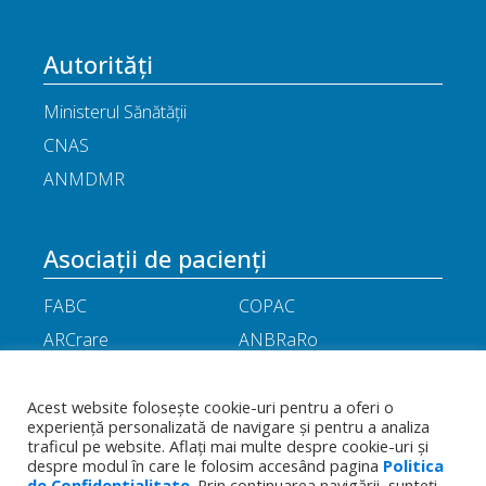
Autorități
Ministerul Sănătății
CNAS
ANMDMR
Asociații de pacienți
FABC
COPAC
ARCrare
ANBRaRo
M.A.M.E
ASPLA
ANHR
ARIL
Acest website folosește cookie-uri pentru a oferi o
experiență personalizată de navigare și pentru a analiza
APOR
Little People
traficul pe website. Aflați mai multe despre cookie-uri și
despre modul în care le folosim accesând pagina
Politica
de Confidentialitate
. Prin continuarea navigării, sunteți