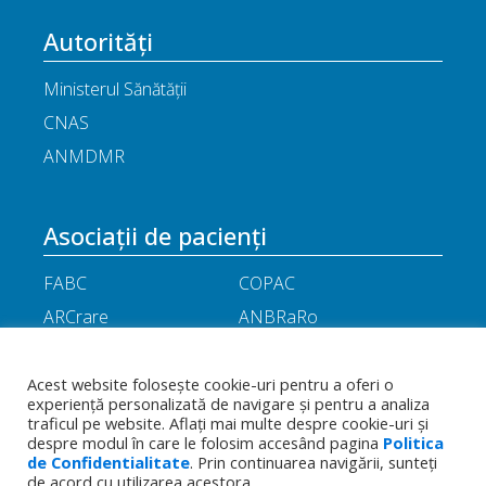
Autorități
Ministerul Sănătății
CNAS
ANMDMR
Asociații de pacienți
FABC
COPAC
ARCrare
ANBRaRo
M.A.M.E
ASPLA
ANHR
ARIL
Acest website folosește cookie-uri pentru a oferi o
experiență personalizată de navigare și pentru a analiza
APOR
Little People
traficul pe website. Aflați mai multe despre cookie-uri și
despre modul în care le folosim accesând pagina
Politica
de Confidentialitate
. Prin continuarea navigării, sunteți
Termeni
Toate drepturile rezervate - Asociația
de acord cu utilizarea acestora.
Politica de