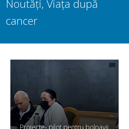
Noutăți
,
Viața după
cancer
Proiecte- pilot pentru bolnavii