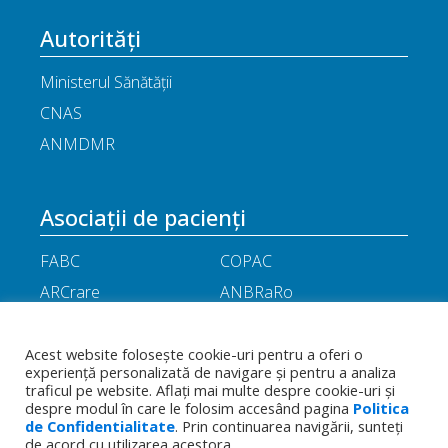
Autorități
Ministerul Sănătății
CNAS
ANMDMR
Asociații de pacienți
FABC
COPAC
ARCrare
ANBRaRo
M.A.M.E
ASPLA
ANHR
ARIL
Acest website folosește cookie-uri pentru a oferi o
experiență personalizată de navigare și pentru a analiza
APOR
Little People
traficul pe website. Aflați mai multe despre cookie-uri și
despre modul în care le folosim accesând pagina
Politica
de Confidentialitate
. Prin continuarea navigării, sunteți
Termeni
Toate drepturile rezervate - Asociația
de acord cu utilizarea acestora.
Politica de