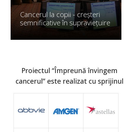
Cancerul la copii - creșteri
semnificative în supraviețuire
Proiectul “Împreună învingem
cancerul” este realizat cu sprijinul