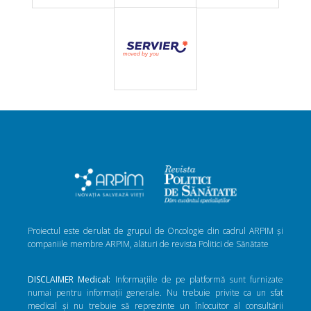
Proiectul este derulat de grupul de Oncologie din cadrul ARPIM și
companiile membre ARPIM, alături de revista Politici de Sănătate
DISCLAIMER Medical:
Informațiile de pe platformă sunt furnizate
numai pentru informații generale. Nu trebuie privite ca un sfat
medical și nu trebuie să reprezinte un înlocuitor al consultării