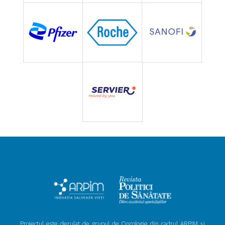
Proiectul este derulat de grupul de Oncologie din cadrul ARPIM și