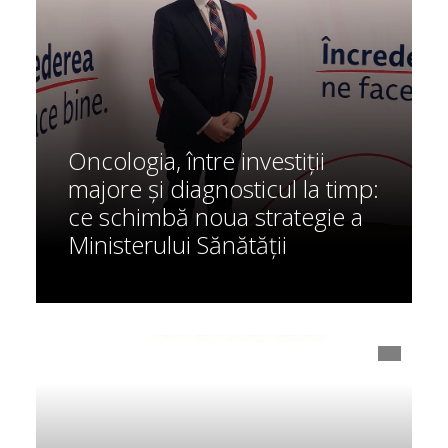
Oncologia, între investiții
majore și diagnosticul la timp:
ce schimbă noua strategie a
Ministerului Sănătății