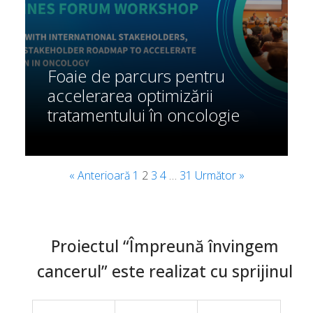
Foaie de parcurs pentru
accelerarea optimizării
tratamentului în oncologie
« Anterioară
1
2
3
4
…
31
Următor »
Proiectul “Împreună învingem
cancerul” este realizat cu sprijinul