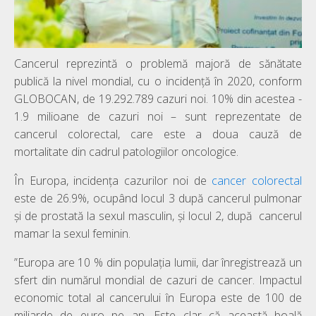
Cancerul reprezintă o problemă majoră de sănătate
publică la nivel mondial, cu o incidență în 2020, conform
GLOBOCAN, de 19.292.789 cazuri noi. 10% din acestea -
1.9 milioane de cazuri noi – sunt reprezentate de
cancerul colorectal, care este a doua cauză de
mortalitate din cadrul patologiilor oncologice.
În Europa, incidența cazurilor noi de
cancer colorectal
este de 26.9%, ocupând locul 3 după cancerul pulmonar
și de prostată la sexul masculin, și locul 2, după cancerul
mamar la sexul feminin.
”Europa are 10 % din populația lumii, dar înregistrează un
sfert din numărul mondial de cazuri de cancer. Impactul
economic total al cancerului în Europa este de 100 de
miliarde de euro pe an. Este clar că această boală