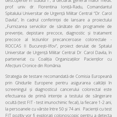
descoperite în stadiul I”, a declarat general maior medic
prof. univ. dr. Florentina Ioniță-Radu, Comandantul
Spitalului Universitar de Urgență Militar Central “Dr. Carol
Davila”, în cadrul conferinței de lansare a proiectului
„Furnizarea serviciilor de sănătate din programele de
prevenţie, depistare precoce, diagnostic şi tratament
precoce al leziunilor precanceroase colorectale -
ROCCAS II București-Ilfov”, proiect derulat de Spitalul
Universitar de Urgenţă Militar Central Dr. Carol Davila, în
parteneriat cu Coaliția Organizațiilor Pacienților cu
Afecțiuni Cronice din România.
Strategia de testare recomandată de Comisia Europeană
prin Ghidurile Europene pentru asigurarea calității în
screeningul și diagnosticul cancerului colorectal este
efectuarea de primă intenție a testului de sângerare
ocultă (test FIT - test imunochimic fecal), la fiecare 1-2 ani,
la persoanele cu vârste între 50 și 74 ani. Pacienții cu test
FIT pozitiv vor fi explorați colonoscopic pentru a detecta