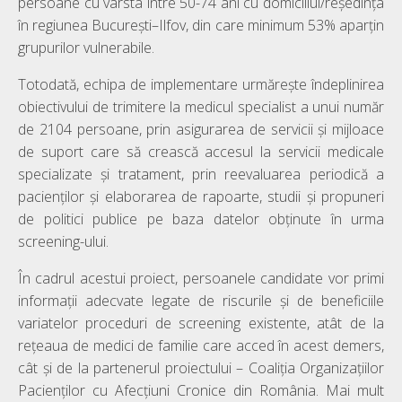
persoane cu vârsta între 50-74 ani cu domiciliul/reședința
în regiunea București–Ilfov, din care minimum 53% aparțin
grupurilor vulnerabile.
Totodată, echipa de implementare urmărește îndeplinirea
obiectivului de trimitere la medicul specialist a unui număr
de 2104 persoane, prin asigurarea de servicii și mijloace
de suport care să crească accesul la servicii medicale
specializate și tratament, prin reevaluarea periodică a
pacienților și elaborarea de rapoarte, studii și propuneri
de politici publice pe baza datelor obținute în urma
screening-ului.
În cadrul acestui proiect, persoanele candidate vor primi
informaţii adecvate legate de riscurile şi de beneficiile
variatelor proceduri de screening existente, atât de la
rețeaua de medici de familie care acced în acest demers,
cât și de la partenerul proiectului – Coaliția Organizațiilor
Pacienților cu Afecțiuni Cronice din România. Mai mult