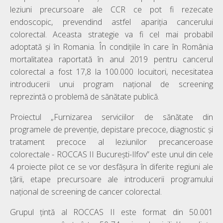
leziuni precursoare ale CCR ce pot fi rezecate
endoscopic, prevendind astfel apariția cancerului
colorectal. Aceasta strategie va fi cel mai probabil
adoptată și în Romania. În condițiile în care în România
mortalitatea raportată în anul 2019 pentru cancerul
colorectal a fost 17,8 la 100.000 locuitori, necesitatea
introducerii unui program național de screening
reprezintă o problemă de sănătate publică.
Proiectul „Furnizarea serviciilor de sănătate din
programele de prevenţie, depistare precoce, diagnostic şi
tratament precoce al leziunilor precanceroase
colorectale - ROCCAS II București-Ilfov” este unul din cele
4 proiecte pilot ce se vor desfășura în diferite regiuni ale
țării, etape precursoare ale introducerii programului
național de screening de cancer colorectal.
Grupul țintă al ROCCAS II este format din 50.001