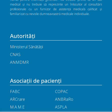
medical și nu trebuie să reprezinte un înlocuitor al consultării
profesionale cu un furnizor de asistență medicală calificat și
familiarizat cu nevoile dumneavoastră medicale individuale.
Autorități
Ministerul Sănătății
CNAS
ANMDMR
Asociații de pacienți
FABC
COPAC
ARCrare
ANBRaRo
M.A.M.E
ASPLA