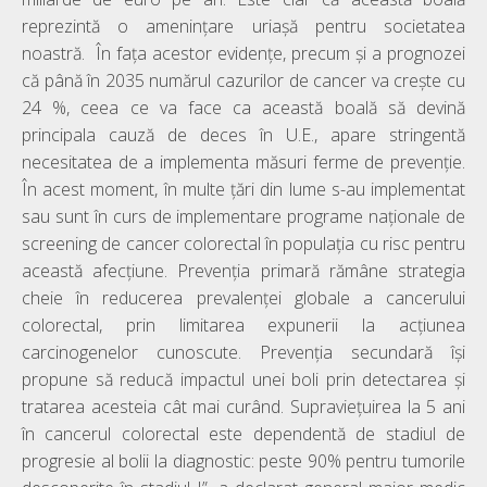
reprezintă o amenințare uriașă pentru societatea
noastră. În fața acestor evidențe, precum și a prognozei
că până în 2035 numărul cazurilor de cancer va crește cu
24 %, ceea ce va face ca această boală să devină
principala cauză de deces în U.E., apare stringentă
necesitatea de a implementa măsuri ferme de prevenție.
În acest moment, în multe ţări din lume s-au implementat
sau sunt în curs de implementare programe naţionale de
screening de cancer colorectal în populaţia cu risc pentru
această afecţiune. Prevenția primară rămâne strategia
cheie în reducerea prevalenței globale a cancerului
colorectal, prin limitarea expunerii la acțiunea
carcinogenelor cunoscute. Prevenția secundară își
propune să reducă impactul unei boli prin detectarea și
tratarea acesteia cât mai curând. Supraviețuirea la 5 ani
în cancerul colorectal este dependentă de stadiul de
progresie al bolii la diagnostic: peste 90% pentru tumorile