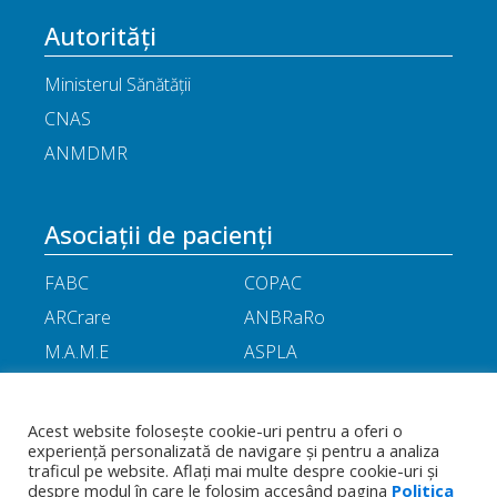
Autorități
Ministerul Sănătății
CNAS
ANMDMR
Asociații de pacienți
FABC
COPAC
ARCrare
ANBRaRo
M.A.M.E
ASPLA
ANHR
ARIL
APOR
Little People
Acest website folosește cookie-uri pentru a oferi o
experiență personalizată de navigare și pentru a analiza
traficul pe website. Aflați mai multe despre cookie-uri și
Termeni
Toate drepturile rezervate - Asociația
Politica de
despre modul în care le folosim accesând pagina
Politica