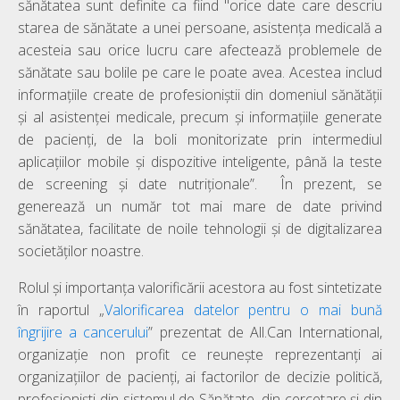
sănătatea sunt definite ca fiind "orice date care descriu
starea de sănătate a unei persoane, asistența medicală a
acesteia sau orice lucru care afectează problemele de
sănătate sau bolile pe care le poate avea. Acestea includ
informațiile create de profesioniștii din domeniul sănătății
și al asistenței medicale, precum și informațiile generate
de pacienți, de la boli monitorizate prin intermediul
aplicațiilor mobile și dispozitive inteligente, până la teste
de screening și date nutriționale”. În prezent, se
generează un număr tot mai mare de date privind
sănătatea, facilitate de noile tehnologii și de digitalizarea
societăților noastre.
Rolul și importanța valorificării acestora au fost sintetizate
în raportul „
Valorificarea datelor pentru o mai bună
îngrijire a cancerului
” prezentat de All.Can International,
organizație non profit ce reunește reprezentanți ai
organizațiilor de pacienți, ai factorilor de decizie politică,
profesioniști din sistemul de Sănătate, din cercetare și din