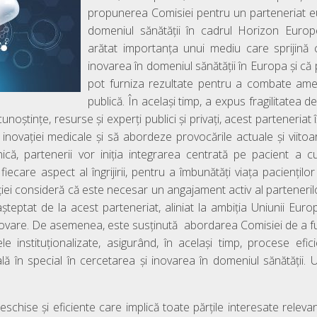
propunerea Comisiei pentru un parteneriat e
domeniul sănătății în cadrul Horizon Eur
arătat importanța unui mediu care sprijină 
inovarea în domeniul sănătății în Europa și că 
pot furniza rezultate pentru a combate amen
publică. În același timp, a expus fragilitatea 
noștințe, resurse și experți publici și privați, acest parteneria
 inovației medicale și să abordeze provocările actuale și viitoar
 unică, partenerii vor iniția integrarea centrată pe pacient a cu
ecare aspect al îngrijirii, pentru a îmbunătăți viața paciențilo
iei consideră că este necesar un angajament activ al partenerilor 
așteptat de la acest parteneriat, aliniat la ambiția Uniunii Eu
novare. De asemenea, este susținută abordarea Comisiei de a f
le instituționalizate, asigurând, în același timp, procese eficie
lă în special în cercetarea și inovarea în domeniul sănătății.
chise și eficiente care implică toate părțile interesate relevante