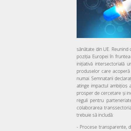
sănătate din UE. Reunind cu
poziția Europei în fruntea
inițiativă intersectorială
produselor care acoperă fi
numai. Semnatarii declaraț
atinge impactul ambițios 
prosper de cercetare și i
reguli pentru parteneriate
colaborarea transsectoria
trebuie să includă:
- Procese transparente, des