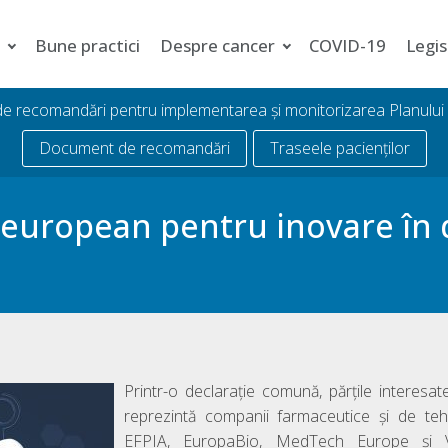
i
Bune practici
Despre cancer
COVID-19
Legis
 de recomandări pentru implementarea și monitorizarea Planulu
Document de recomandări
Traseele pacienților
 european pentru inovare în
Printr-o declarație comună, părțile interesate
reprezintă companii farmaceutice și de te
EFPIA, EuropaBio, MedTech Europe și V