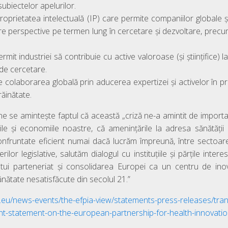
 subiectelor apelurilor.
oprietatea intelectuală (IP) care permite companiilor globale ș
re perspective pe termen lung în cercetare și dezvoltare, precu
mit industriei să contribuie cu active valoroase (și științifice) l
 de cercetare.
e colaborarea globală prin aducerea expertizei și activelor în pro
ăinătate.
ne se amintește faptul că această „criză ne-a amintit de importan
țile și economiile noastre, că amenințările la adresa sănătății
onfruntate eficient numai dacă lucrăm împreună, între sectoare
ilor legislative, salutăm dialogul cu instituțiile și părțile inte
stui parteneriat și consolidarea Europei ca un centru de in
ănătate nesatisfăcute din secolul 21.”
ia.eu/news-events/the-efpia-view/statements-press-releases/tra
int-statement-on-the-european-partnership-for-health-innovati