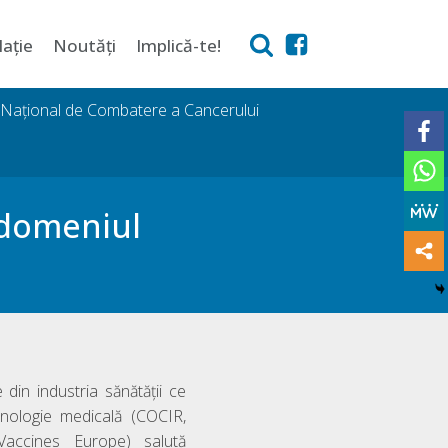
lație
Noutăți
Implică-te!
i Național de Combatere a Cancerului
 domeniul
 din industria sănătății ce
hnologie medicală (COCIR,
accines Europe) salută