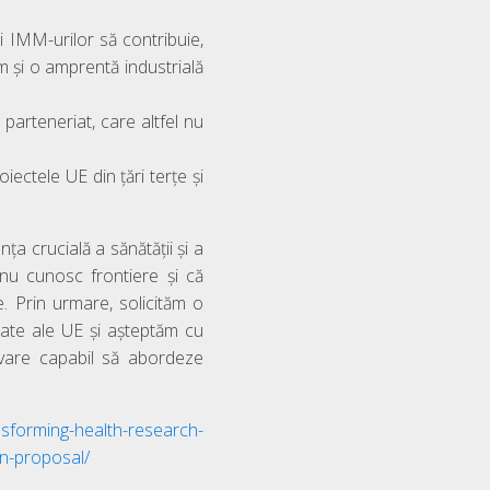
i IMM-urilor să contribuie,
m și o amprentă industrială
a parteneriat, care altfel nu
iectele UE din țări terțe și
ța crucială a sănătății și a
 nu cunosc frontiere și că
. Prin urmare, solicităm o
resate ale UE și așteptăm cu
ovare capabil să abordeze
nsforming-health-research-
on-proposal/