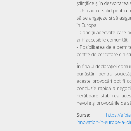
științifice și în dezvoltarea
- Un cadru solid pentru pr
să se angajeze și să asigu
în Europa.
- Condiții adecvate care per
ar fi accesibile comunității
- Posibilitatea de a permit
centre de cercetare din str
În finalul declarației comu
bunăstării pentru societă
aceste provocări pot fi c
concluzie rapidă a negocier
nerăbdare stabilirea ace
nevoile și provocările de s
Sursa:
https://efp
innovation-in-europe-a-jo