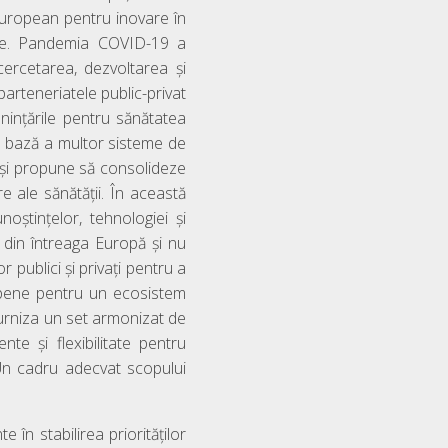
uropean pentru inovare în
ope. Pandemia COVID-19 a
cercetarea, dezvoltarea și
parteneriatele public-privat
ințările pentru sănătatea
de bază a multor sisteme de
t își propune să consolideze
e ale sănătății. În această
noștințelor, tehnologiei și
r din întreaga Europă și nu
publici și privați pentru a
ropene pentru un ecosistem
urniza un set armonizat de
nte și flexibilitate pentru
 Un cadru adecvat scopului
 în stabilirea priorităților