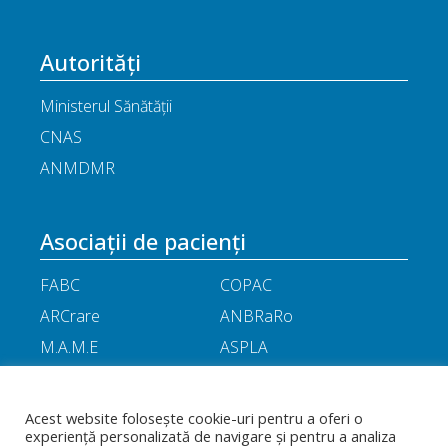
Autorități
Ministerul Sănătății
CNAS
ANMDMR
Asociații de pacienți
FABC
COPAC
ARCrare
ANBRaRo
M.A.M.E
ASPLA
ANHR
ARIL
APOR
Little People
Acest website folosește cookie-uri pentru a oferi o
experiență personalizată de navigare și pentru a analiza