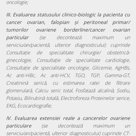
oncologie;
III. Evaluarea statusului clinico-biologic la pacienta cu
cancer ovarian, falopian și peritoneal primar/
tumorilor ovariene borderline/cancer ovarian
particular
(se decontează maximum un
serviciu/an/pacientă, ulterior diagnosticului) cuprinde
Consultație de specialitate chirurgie/ obstetrică-
ginecologie, Consultație de specialitate cardiologie,
Consultație de specialitate oncologie, Glicemie, AgHBs,
Ac anti-HBc, Ac anti-HCV, TGO, TGP, Gamma-GT,
Creatinină serică, cu estimarea ratei de filtrare
glomerulară, Calciu seric total, Fosfatază alcalină, Sodiu,
Potasiu, Bilirubină totală, Electroforeza Proteinelor serice,
EKG, Ecocardiografie;
IV. Evaluarea extensiei reale a cancerelor ovariene
particulare
(se decontează maximum un
serviciu/an/pacientă, ulterior diagnosticului) cuprinde CT-