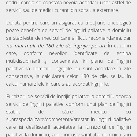
cadrul căreia se constată nevoia acordării unor astfel de
servicii, sau de medicii curanți din spital, la externare.
Durata pentru care un asigurat cu afecțiune oncologică
poate beneficia de servicii de îngrijiri paliative la domiciliu
se stabileşte de medicul care a făcut recomandarea, dar
nu mai mult de 180 zile de îngrijiri pe an
. În cazul în
care, conform nevoilor identificate de echipa
multidisciplinară şi consemnate în planul de îngrijiri
paliative la domiciliu, îngrijirile nu sunt acordate în zile
consecutive, la calcularea celor 180 de zile, se iau în
calcul numai zilele în care s-au acordat îngrijirile.
Furnizorii de servicii de îngrijiri paliative la domiciliu acordă
servicii de îngrijiri paliative conform unui plan de îngrijiri
stabilit de către medicul cu
supraspecializare/competenţă/atestat în îngrijiri paliative
care îşi desfăşoară activitatea la furnizorul de îngrijiri
paliative la domiciliu, zilnic, inclusiv sâmbăta, duminica şi în