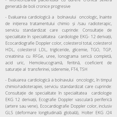
generată de boli cronice progresive
- Evaluarea cardiologică a bolnavului oncologic, înainte
de inițierea tratamentului chimio și /sau radioterapic,
serviciu standardizat care cuprinde: Consultație de
specialitate în specialitatea cardiologie EKG- 12 derivații,
Ecocardiografie Doppler color, colesterol total, colesterol
HDL, colesterol LDL, trigliceride, glicemie, TGO, TGP,
creatinina cu RFGe, uree, Ionograma serică completă,
acid uric, Hemoleucogramă, feritină, coeficient de
saturație al transferinei, sideremie, FT4, TSH
- Evaluarea cardiologică a bolnavului oncologic, în timpul
chimio/radioterapiei, serviciu standardizat care cuprinde:
Consultație de specialitate în specialitatea cardiologie
EKG 12 derivații, Ecografie Doppler vasculară periferică
(artere sau vene), Ecocardiografie Doppler color, inclusiv
GLS (deformare longitudinală globală), Holter EKG /24