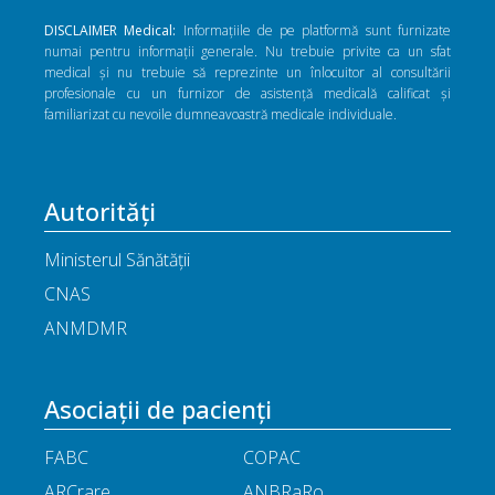
DISCLAIMER Medical:
Informațiile de pe platformă sunt furnizate
numai pentru informații generale. Nu trebuie privite ca un sfat
medical și nu trebuie să reprezinte un înlocuitor al consultării
profesionale cu un furnizor de asistență medicală calificat și
familiarizat cu nevoile dumneavoastră medicale individuale.
Autorități
Ministerul Sănătății
CNAS
ANMDMR
Asociații de pacienți
FABC
COPAC
ARCrare
ANBRaRo