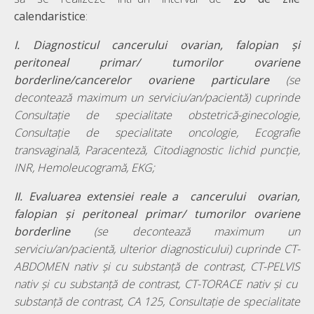
calendaristice
:
I. Diagnosticul cancerului ovarian, falopian și
peritoneal primar/ tumorilor ovariene
borderline/cancerelor ovariene particulare
(se
decontează maximum un serviciu/an/pacientă) cuprinde
Consultație de specialitate obstetrică-ginecologie,
Consultație de specialitate oncologie, Ecografie
transvaginală, Paracenteză, Citodiagnostic lichid puncție,
INR, Hemoleucogramă, EKG;
II. Evaluarea extensiei reale a cancerului ovarian,
falopian și peritoneal primar/ tumorilor ovariene
borderline
(se decontează maximum un
serviciu/an/pacientă, ulterior diagnosticului) cuprinde CT-
ABDOMEN nativ și cu substanță de contrast, CT-PELVIS
nativ și cu substanță de contrast, CT-TORACE nativ și cu
substanță de contrast, CA 125, Consultație de specialitate