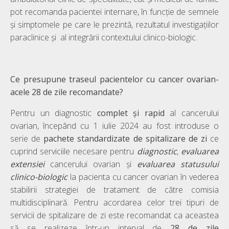
pot recomanda pacientei internare, în funcție de semnele
și simptomele pe care le prezintă, rezultatul investigațiilor
paraclinice și al integrării contextului clinico-biologic.
Ce presupune traseul pacientelor cu cancer ovarian-
acele 28 de zile recomandate?
Pentru un diagnostic
complet și rapid
al cancerului
ovarian, începând cu 1 iulie 2024 au fost introduse o
serie de
pachete standardizate de spitalizare de zi
ce
cuprind serviciile necesare pentru
diagnostic
,
evaluarea
extensiei
cancerului ovarian și
evaluarea statusului
clinico-biologic
la pacienta cu cancer ovarian în vederea
stabilirii strategiei de tratament de către comisia
multidisciplinară. Pentru acordarea celor trei tipuri de
servicii de spitalizare de zi este recomandat ca aceastea
să se realizeze într-un interval de
28 de zile