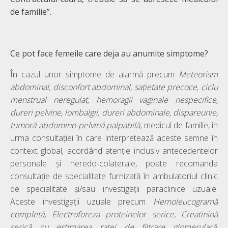
de familie”.
Ce pot face femeile care deja au anumite simptome?
În cazul unor simptome de alarmă precum
Meteorism
abdominal, disconfort abdominal, sațietate precoce, ciclu
menstrual neregulat, hemoragii vaginale nespecifice,
dureri pelvine, lombalgii, dureri abdominale, dispareunie,
tumoră abdomino-pelvină palpabilă,
medicul de familie, în
urma consultației în care interpretează aceste semne în
context global, acordând atenție inclusiv antecedentelor
personale și heredo-colaterale, poate recomanda
consultație de specialitate furnizată în ambulatoriul clinic
de specialitate și/sau investigații paraclinice uzuale.
Aceste investigații uzuale precum
Hemoleucogramă
completă,
Electroforeza proteinelor serice, Creatinină
serică cu estimarea ratei de filtrare glomerulară,