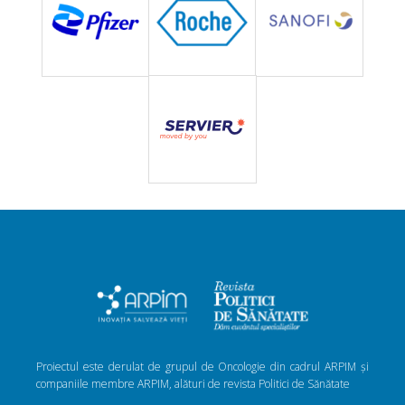
Proiectul este derulat de grupul de Oncologie din cadrul ARPIM și
companiile membre ARPIM, alături de revista Politici de Sănătate