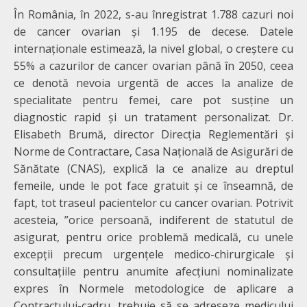
În România, în 2022, s-au înregistrat 1.788 cazuri noi
de cancer ovarian și 1.195 de decese. Datele
internaționale estimează, la nivel global, o creștere cu
55% a cazurilor de cancer ovarian până în 2050, ceea
ce denotă nevoia urgentă de acces la analize de
specialitate pentru femei, care pot susține un
diagnostic rapid și un tratament personalizat. Dr.
Elisabeth Brumă, director Direcţia Reglementări şi
Norme de Contractare, Casa Națională de Asigurări de
Sănătate (CNAS), explică la ce analize au dreptul
femeile, unde le pot face gratuit și ce înseamnă, de
fapt, tot traseul pacientelor cu cancer ovarian. Potrivit
acesteia, ”orice persoană, indiferent de statutul de
asigurat, pentru orice problemă medicală, cu unele
excepții precum urgențele medico-chirurgicale și
consultațiile pentru anumite afecțiuni nominalizate
expres în Normele metodologice de aplicare a
Contractului-cadru, trebuie să se adreseze medicului