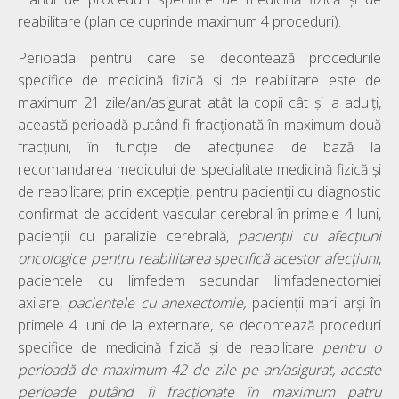
reabilitare (plan ce cuprinde maximum 4 proceduri).
Perioada pentru care se decontează procedurile
specifice de medicină fizică şi de reabilitare este de
maximum 21 zile/an/asigurat atât la copii cât şi la adulţi,
această perioadă putând fi fracţionată în maximum două
fracţiuni, în funcţie de afecţiunea de bază la
recomandarea medicului de specialitate medicină fizică şi
de reabilitare; prin excepţie, pentru pacienţii cu diagnostic
confirmat de accident vascular cerebral în primele 4 luni,
pacienţii cu paralizie cerebrală,
pacienţii cu afecţiuni
oncologice pentru reabilitarea specifică acestor afecţiuni
,
pacientele cu limfedem secundar limfadenectomiei
axilare,
pacientele cu anexectomie,
pacienţii mari arşi în
primele 4 luni de la externare, se decontează proceduri
specifice de medicină fizică şi de reabilitare
pentru o
perioadă de maximum 42 de zile pe an/asigurat, aceste
perioade putând fi fracţionate în maximum patru