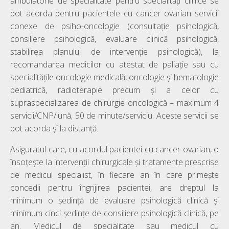
ambulatorie de specialitate pentru specialități clinice se
pot acorda pentru pacientele cu cancer ovarian servicii
conexe de psiho-oncologie (consultație psihologică,
consiliere psihologică, evaluare clinică psihologică,
stabilirea planului de intervenție psihologică), la
recomandarea medicilor cu atestat de paliație sau cu
specialitățile oncologie medicală, oncologie şi hematologie
pediatrică, radioterapie precum și a celor cu
supraspecializarea de chirurgie oncologică – maximum 4
servicii/CNP/lună, 50 de minute/serviciu. Aceste servicii se
pot acorda și la distanță.
Asiguratul care, cu acordul pacientei cu cancer ovarian, o
însoțește la intervenţii chirurgicale şi tratamente prescrise
de medicul specialist, în fiecare an în care primeşte
concedii pentru îngrijirea pacientei, are dreptul la
minimum o şedinţă de evaluare psihologică clinică şi
minimum cinci şedinţe de consiliere psihologică clinică, pe
an. Medicul de specialitate sau medicul cu