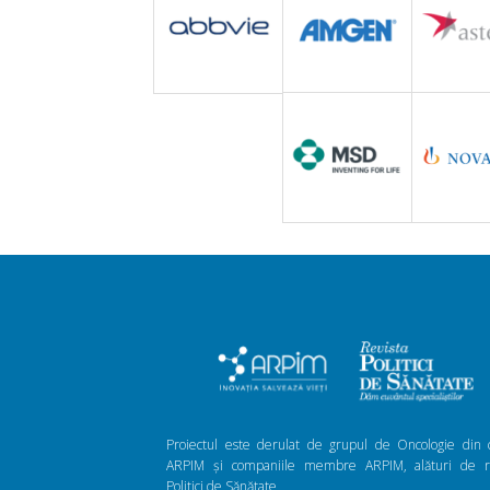
Proiectul este derulat de grupul de Oncologie din 
ARPIM și companiile membre ARPIM, alături de re
Politici de Sănătate