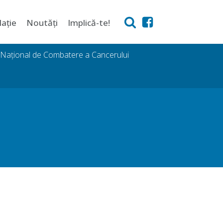
lație
Noutăți
Implică-te!
i Național de Combatere a Cancerului