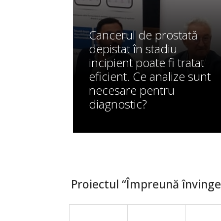
Cancerul de prostată
depistat în stadiu
incipient poate fi tratat
eficient. Ce analize sunt
necesare pentru
diagnostic?
Proiectul “Împreună învingem