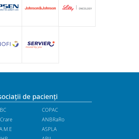
ociații de pacienți
BC
COPAC
Crare
ANBRaRo
A.M.E
ASPLA
NHR
ARIL