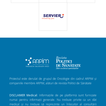
Proiectul este derulat de grupul de Oncologie din cadrul ARPIM și
companiile membre ARPIM, alături de revista Politici de Sănătate
DISCLAIMER Medical:
Informațiile de pe platformă sunt furnizate
numai pentru informații generale. Nu trebuie privite ca un sfat
medical și nu trebuie să reprezinte un înlocuitor al consultării