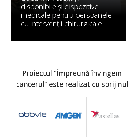
disponibile și dispozitive
medicale pentru persoanele
cu intervenții chirurgicale
Proiectul “Împreună învingem
cancerul” este realizat cu sprijinul