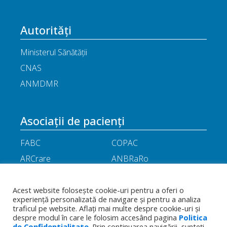
Autorități
Ministerul Sănătății
CNAS
ANMDMR
Asociații de pacienți
FABC
COPAC
ARCrare
ANBRaRo
M.A.M.E
ASPLA
ANHR
ARIL
Acest website folosește cookie-uri pentru a oferi o
experiență personalizată de navigare și pentru a analiza
APOR
Little People
traficul pe website. Aflați mai multe despre cookie-uri și
despre modul în care le folosim accesând pagina
Politica
de Confidentialitate
. Prin continuarea navigării, sunteți