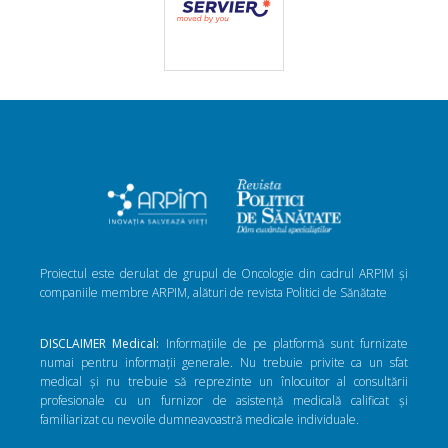
Proiectul este derulat de grupul de Oncologie din cadrul ARPIM și
companiile membre ARPIM, alături de revista Politici de Sănătate
DISCLAIMER Medical:
Informațiile de pe platformă sunt furnizate
numai pentru informații generale. Nu trebuie privite ca un sfat
medical și nu trebuie să reprezinte un înlocuitor al consultării
profesionale cu un furnizor de asistență medicală calificat și
familiarizat cu nevoile dumneavoastră medicale individuale.