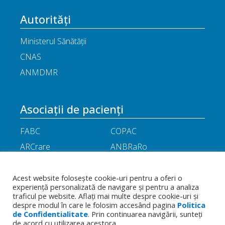
Autorități
Ministerul Sănătății
CNAS
ANMDMR
Asociații de pacienți
FABC
COPAC
ARCrare
ANBRaRo
M.A.M.E
ASPLA
ANHR
ARIL
Acest website folosește cookie-uri pentru a oferi o
experiență personalizată de navigare și pentru a analiza
APOR
Little People
traficul pe website. Aflați mai multe despre cookie-uri și
despre modul în care le folosim accesând pagina
Politica
de Confidentialitate
. Prin continuarea navigării, sunteți
Termeni
Toate drepturile rezervate - Asociația
de acord cu utilizarea acestora.
Politica de