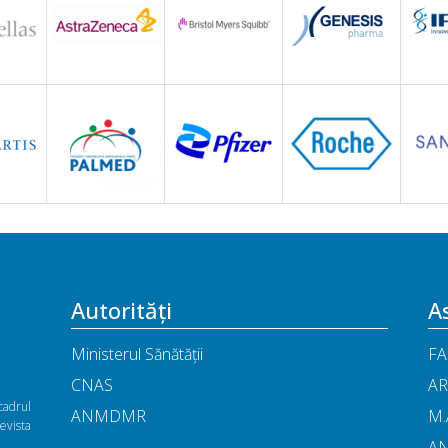
Autorități
As
Ministerul Sănătății
FA
CNAS
AR
cadrul
ANMDMR
M.
vista
A