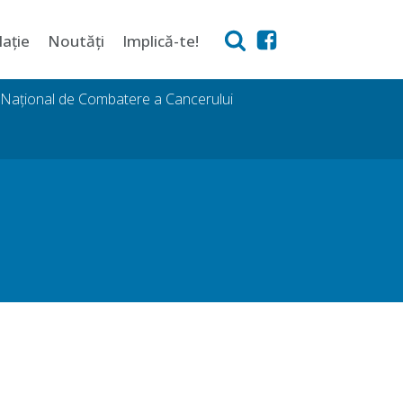
lație
Noutăți
Implică-te!
i Național de Combatere a Cancerului