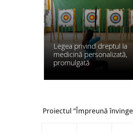
Legea privind dreptul la
medicină personalizată,
promulgată
Proiectul “Împreună învingem