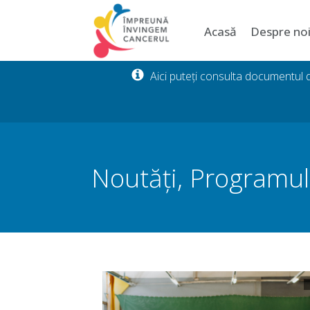
Acasă
Despre no
Aici puteți consulta documentul
Noutăți
,
Programul