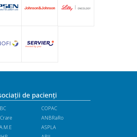
ociații de pacienți
BC
COPAC
Crare
ANBRaRo
A.M.E
ASPLA
NHR
ARIL