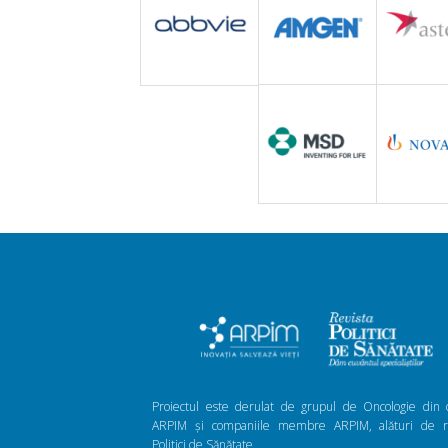
Proiectul este derulat de grupul de Oncologie din 
ARPIM și companiile membre ARPIM, alături de re
Politici de Sănătate