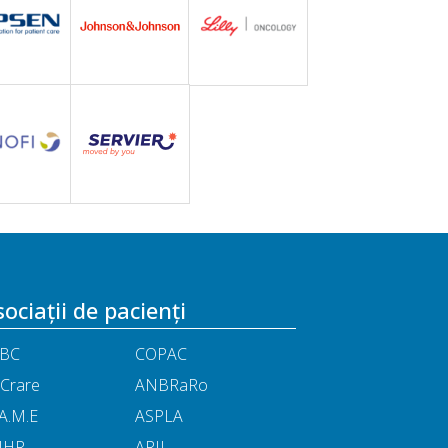
ociații de pacienți
BC
COPAC
Crare
ANBRaRo
A.M.E
ASPLA
NHR
ARIL