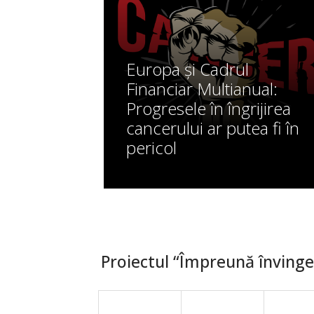
Europa și Cadrul
Financiar Multianual:
Progresele în îngrijirea
cancerului ar putea fi în
pericol
Proiectul “Împreună învingem