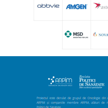
Proiectul este derulat de grupul de Oncologie din 
ARPIM și companiile membre ARPIM, alături de re
Politici de Sănătate