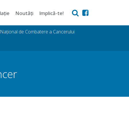
lație
Noutăți
Implică-te!
i Național de Combatere a Cancerului
ncer