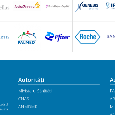
Autorități
As
Ministerul Sănătății
FA
CNAS
AR
cadrul
ANMDMR
M.
vista
A