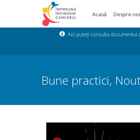
Acasă
Despre no
Aici puteți consulta documentul
Bune practici
,
Nout