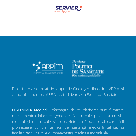
Proiectul este derulat de grupul de Oncologie din cadrul ARPIM și
companiile membre ARPIM, alături de revista Politici de Sănătate
DISCLAIMER Medical:
Informațiile de pe platformă sunt furnizate
numai pentru informații generale. Nu trebuie privite ca un sfat
medical și nu trebuie să reprezinte un înlocuitor al consultării
profesionale cu un furnizor de asistență medicală calificat și
familiarizat cu nevoile dumneavoastră medicale individuale.