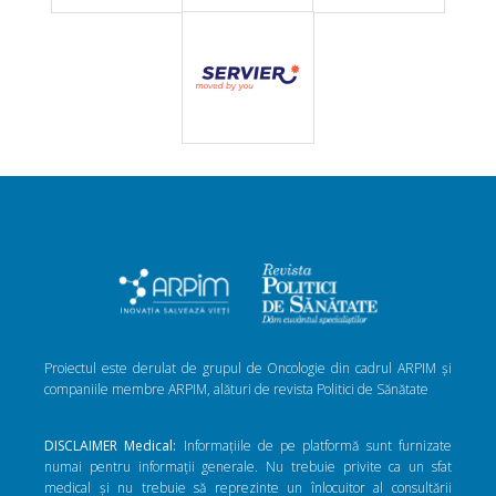
Proiectul este derulat de grupul de Oncologie din cadrul ARPIM și
companiile membre ARPIM, alături de revista Politici de Sănătate
DISCLAIMER Medical:
Informațiile de pe platformă sunt furnizate
numai pentru informații generale. Nu trebuie privite ca un sfat
medical și nu trebuie să reprezinte un înlocuitor al consultării