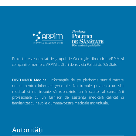
Proiectul este derulat de grupul de Oncologie din cadrul ARPIM și
companiile membre ARPIM, alături de revista Politici de Sănătate
DISCLAIMER Medical:
Informațiile de pe platformă sunt furnizate
numai pentru informații generale. Nu trebuie privite ca un sfat
medical și nu trebuie să reprezinte un înlocuitor al consultării
profesionale cu un furnizor de asistență medicală calificat și
familiarizat cu nevoile dumneavoastră medicale individuale.
Autorități