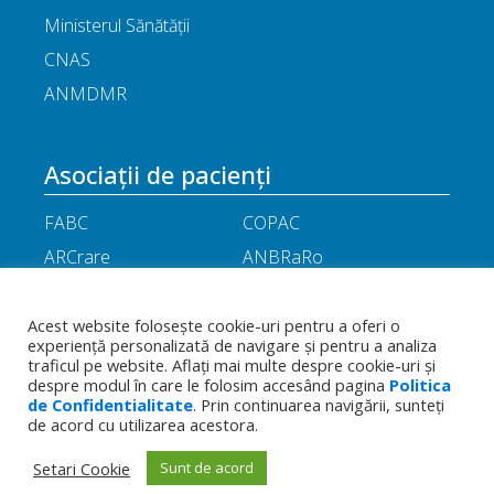
Ministerul Sănătății
CNAS
ANMDMR
Asociații de pacienți
FABC
COPAC
ARCrare
ANBRaRo
M.A.M.E
ASPLA
ANHR
ARIL
Acest website folosește cookie-uri pentru a oferi o
experiență personalizată de navigare și pentru a analiza
APOR
Little People
traficul pe website. Aflați mai multe despre cookie-uri și
despre modul în care le folosim accesând pagina
Politica
de Confidentialitate
. Prin continuarea navigării, sunteți
Termeni
Toate drepturile rezervate - Asociația
de acord cu utilizarea acestora.
Politica de
și
Română a Producătorilor Internaționali de
confidențialitate
condiții
Medicamente
Setari Cookie
Sunt de acord