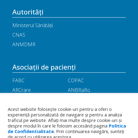
Autorități
Ministerul Sănătății
CNAS
ANMDMR
Asociații de pacienți
FABC
COPAC
ARCrare
ANBRaRo
M.A.M.E
ASPLA
ANHR
ARIL
Acest website folosește cookie-uri pentru a oferi o
experiență personalizată de navigare și pentru a analiza
APOR
Little People
traficul pe website. Aflați mai multe despre cookie-uri și
despre modul în care le folosim accesând pagina
Politica
de Confidentialitate
. Prin continuarea navigării, sunteți
Termeni
Toate drepturile rezervate - Asociația
de acord cu utilizarea acestora.
Politica de