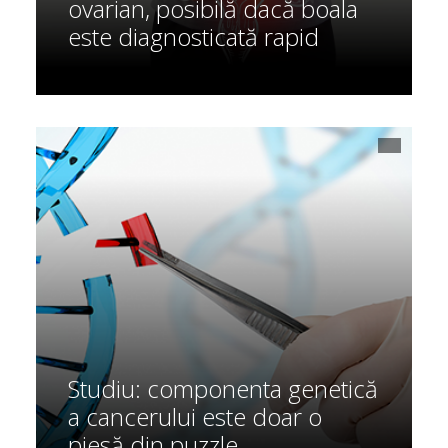
ovarian, posibilă dacă boala
este diagnosticată rapid
Studiu: componenta genetică
a cancerului este doar o
piesă din puzzle