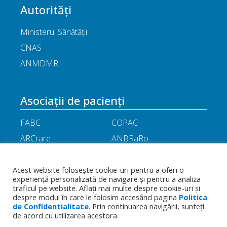
Autorități
Ministerul Sănătății
CNAS
ANMDMR
Asociații de pacienți
FABC
COPAC
ARCrare
ANBRaRo
M.A.M.E
ASPLA
ANHR
ARIL
Acest website folosește cookie-uri pentru a oferi o
experiență personalizată de navigare și pentru a analiza
APOR
Little People
traficul pe website. Aflați mai multe despre cookie-uri și
despre modul în care le folosim accesând pagina
Politica
de Confidentialitate
. Prin continuarea navigării, sunteți
Termeni
Toate drepturile rezervate - Asociația
de acord cu utilizarea acestora.
Politica de
și
Română a Producătorilor Internaționali de
confidențialitate