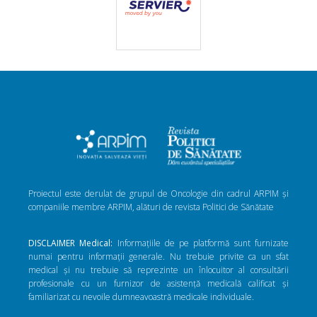
Proiectul este derulat de grupul de Oncologie din cadrul ARPIM și
companiile membre ARPIM, alături de revista Politici de Sănătate
DISCLAIMER Medical:
Informațiile de pe platformă sunt furnizate
numai pentru informații generale. Nu trebuie privite ca un sfat
medical și nu trebuie să reprezinte un înlocuitor al consultării
profesionale cu un furnizor de asistență medicală calificat și
familiarizat cu nevoile dumneavoastră medicale individuale.