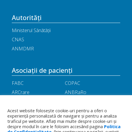
Autorități
Ministerul Sănătății
CNAS
ANMDMR
Asociații de pacienți
FABC
COPAC
ARCrare
ANBRaRo
M.A.M.E
ASPLA
ANHR
ARIL
Acest website folosește cookie-uri pentru a oferi o
experiență personalizată de navigare și pentru a analiza
APOR
Little People
traficul pe website. Aflați mai multe despre cookie-uri și
despre modul în care le folosim accesând pagina
Politica
de Confidentialitate
. Prin continuarea navigării, sunteți