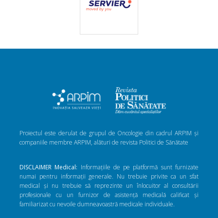
Proiectul este derulat de grupul de Oncologie din cadrul ARPIM și
companiile membre ARPIM, alături de revista Politici de Sănătate
DISCLAIMER Medical:
Informațiile de pe platformă sunt furnizate
numai pentru informații generale. Nu trebuie privite ca un sfat
medical și nu trebuie să reprezinte un înlocuitor al consultării
profesionale cu un furnizor de asistență medicală calificat și
familiarizat cu nevoile dumneavoastră medicale individuale.