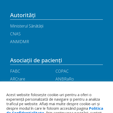
Autorități
Ministerul Sănătății
CNAS
ANMDMR
Asociații de pacienți
FABC
COPAC
ARCrare
ANBRaRo
M.A.M.E
ASPLA
ANHR
ARIL
Acest website folosește cookie-uri pentru a oferi o
experiență personalizată de navigare și pentru a analiza
APOR
Little People
traficul pe website. Aflați mai multe despre cookie-uri și
despre modul în care le folosim accesând pagina
Politica
de Confidentialitate
. Prin continuarea navigării, sunteți