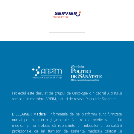
Proiectul este derulat de grupul de Oncologie din cadrul ARPIM și
companiile membre ARPIM, alături de revista Politici de Sănătate
DISCLAIMER Medical:
Informațiile de pe platformă sunt furnizate
numai pentru informații generale. Nu trebuie privite ca un sfat
medical și nu trebuie să reprezinte un înlocuitor al consultării
profesionale cu un furnizor de asistență medicală calificat și