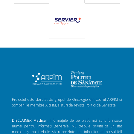
Proiectul este derulat de grupul de Oncologie din cadrul ARPIM și
companiile membre ARPIM, alături de revista Politici de Sănătate
DISCLAIMER Medical:
Informațiile de pe platformă sunt furnizate
numai pentru informații generale. Nu trebuie privite ca un sfat
medical și nu trebuie să reprezinte un înlocuitor al consultării