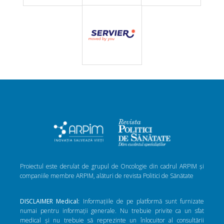
Proiectul este derulat de grupul de Oncologie din cadrul ARPIM și
companiile membre ARPIM, alături de revista Politici de Sănătate
DISCLAIMER Medical:
Informațiile de pe platformă sunt furnizate
numai pentru informații generale. Nu trebuie privite ca un sfat
medical și nu trebuie să reprezinte un înlocuitor al consultării