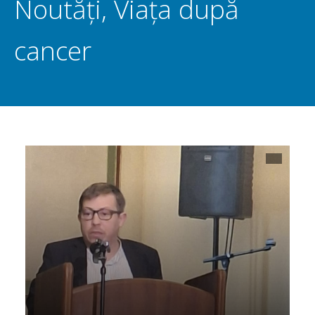
Noutăți
,
Viața după
cancer