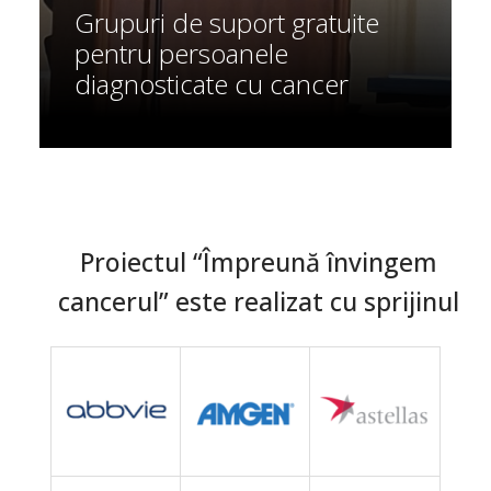
Grupuri de suport gratuite
pentru persoanele
diagnosticate cu cancer
Proiectul “Împreună învingem
cancerul” este realizat cu sprijinul