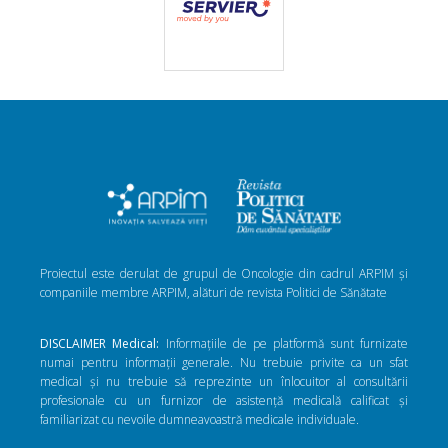
Proiectul este derulat de grupul de Oncologie din cadrul ARPIM și
companiile membre ARPIM, alături de revista Politici de Sănătate
DISCLAIMER Medical:
Informațiile de pe platformă sunt furnizate
numai pentru informații generale. Nu trebuie privite ca un sfat
medical și nu trebuie să reprezinte un înlocuitor al consultării
profesionale cu un furnizor de asistență medicală calificat și
familiarizat cu nevoile dumneavoastră medicale individuale.