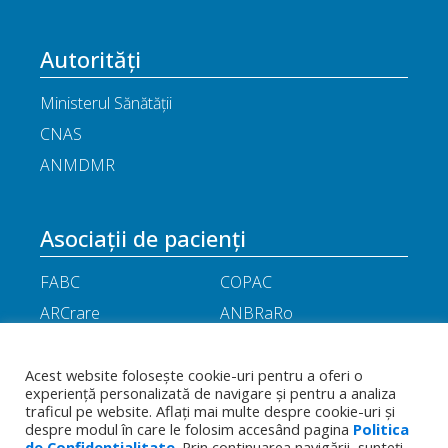
Autorități
Ministerul Sănătății
CNAS
ANMDMR
Asociații de pacienți
FABC
COPAC
ARCrare
ANBRaRo
M.A.M.E
ASPLA
ANHR
ARIL
Acest website folosește cookie-uri pentru a oferi o
experiență personalizată de navigare și pentru a analiza
APOR
Little People
traficul pe website. Aflați mai multe despre cookie-uri și
despre modul în care le folosim accesând pagina
Politica
de Confidentialitate
. Prin continuarea navigării, sunteți