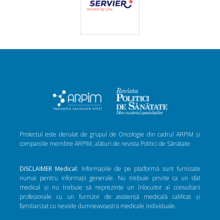
Proiectul este derulat de grupul de Oncologie din cadrul ARPIM și
companiile membre ARPIM, alături de revista Politici de Sănătate
DISCLAIMER Medical:
Informațiile de pe platformă sunt furnizate
numai pentru informații generale. Nu trebuie privite ca un sfat
medical și nu trebuie să reprezinte un înlocuitor al consultării
profesionale cu un furnizor de asistență medicală calificat și
familiarizat cu nevoile dumneavoastră medicale individuale.