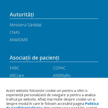
Autorități
Ministerul Sănătății
CNAS
ANMDMR
Asociații de pacienți
FABC
COPAC
ARCrare
ANBRaRo
M.A.M.E
ASPLA
ANHR
ARIL
Acest website folosește cookie-uri pentru a oferi o
experiență personalizată de navigare și pentru a analiza
APOR
Little People
traficul pe website. Aflați mai multe despre cookie-uri și
despre modul în care le folosim accesând pagina
Politica
de Confidentialitate
. Prin continuarea navigării, sunteți