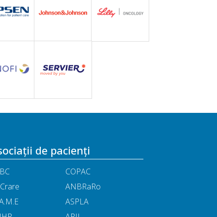
ociații de pacienți
BC
COPAC
Crare
ANBRaRo
A.M.E
ASPLA
NHR
ARIL