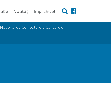
lație
Noutăți
Implică-te!
i Național de Combatere a Cancerului