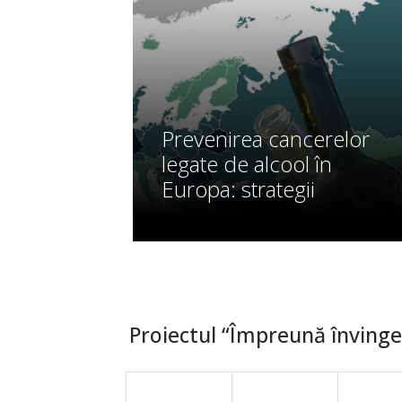
Prevenirea cancerelor
legate de alcool în
Europa: strategii
Proiectul “Împreună învingem