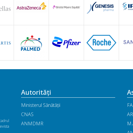
Autorități
As
Ministerul Sănătății
FA
CNAS
AR
cadrul
ANMDMR
M.
vista
A