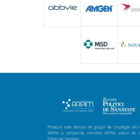
Proiectul este derulat de grupul de Oncologie din 
ARPIM și companiile membre ARPIM, alături de re
Politici de Sănătate