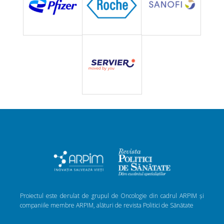
Proiectul este derulat de grupul de Oncologie din cadrul ARPIM și
companiile membre ARPIM, alături de revista Politici de Sănătate