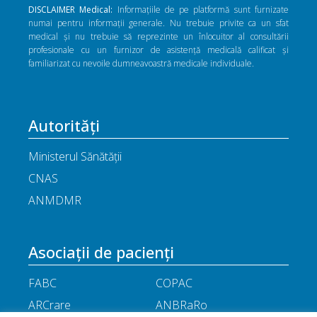
DISCLAIMER Medical:
Informațiile de pe platformă sunt furnizate
numai pentru informații generale. Nu trebuie privite ca un sfat
medical și nu trebuie să reprezinte un înlocuitor al consultării
profesionale cu un furnizor de asistență medicală calificat și
familiarizat cu nevoile dumneavoastră medicale individuale.
Autorități
Ministerul Sănătății
CNAS
ANMDMR
Asociații de pacienți
FABC
COPAC
ARCrare
ANBRaRo