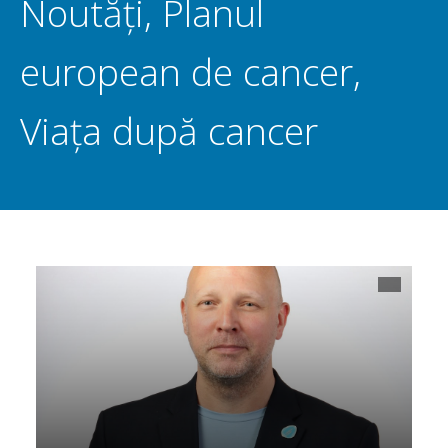
Noutăți
,
Planul
european de cancer
,
Viața după cancer