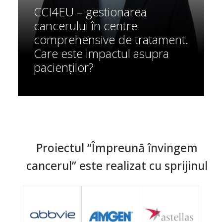
CCI4EU – gestionarea
cancerului în centre
comprehensive de tratament.
Care este impactul asupra
pacienților?
Proiectul “Împreună învingem
cancerul” este realizat cu sprijinul