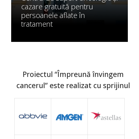
cazare gratuită pentru
persoanele aflate în
tratament
Proiectul “Împreună învingem
cancerul” este realizat cu sprijinul