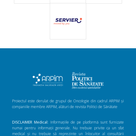
Proiectul este derulat de grupul de Oncologie din cadrul ARPIM și
companiile membre ARPIM, alături de revista Politici de Sănătate
DISCLAIMER Medical:
Informațiile de pe platformă sunt furnizate
numai pentru informații generale. Nu trebuie privite ca un sfat
medical și nu trebuie să reprezinte un înlocuitor al consultării