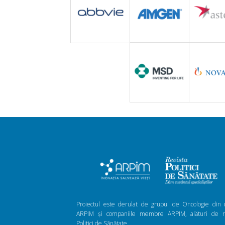
Proiectul este derulat de grupul de Oncologie din 
ARPIM și companiile membre ARPIM, alături de re
Politici de Sănătate