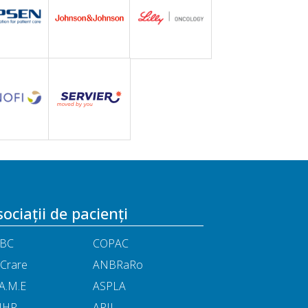
ociații de pacienți
BC
COPAC
Crare
ANBRaRo
A.M.E
ASPLA
NHR
ARIL