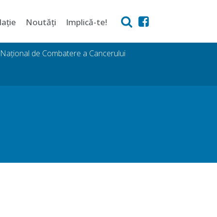
lație
Noutăți
Implică-te!
i Național de Combatere a Cancerului