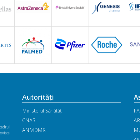
Autorități
As
Ministerul Sănătății
FA
CNAS
AR
cadrul
ANMDMR
M.
vista
A