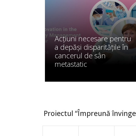
Acțiuni necesare pentru
a depăși disparitățile în
cancerul de sân
metastatic
Proiectul “Împreună învingem