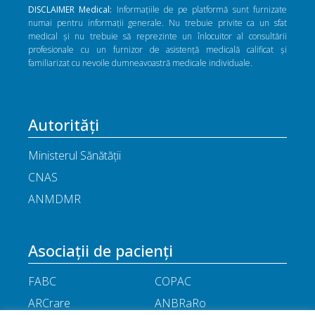
DISCLAIMER Medical:
Informațiile de pe platformă sunt furnizate
numai pentru informații generale. Nu trebuie privite ca un sfat
medical și nu trebuie să reprezinte un înlocuitor al consultării
profesionale cu un furnizor de asistență medicală calificat și
familiarizat cu nevoile dumneavoastră medicale individuale.
Autorități
Ministerul Sănătății
CNAS
ANMDMR
Asociații de pacienți
FABC
COPAC
ARCrare
ANBRaRo