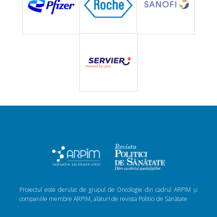
Proiectul este derulat de grupul de Oncologie din cadrul ARPIM și
companiile membre ARPIM, alături de revista Politici de Sănătate