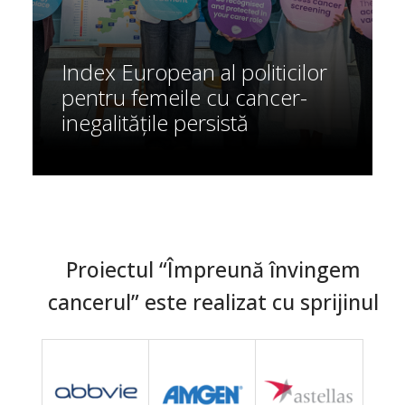
Index European al politicilor
pentru femeile cu cancer-
inegalitățile persistă
Proiectul “Împreună învingem
cancerul” este realizat cu sprijinul